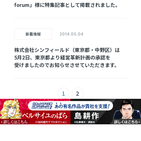
forum」
様に
特集記事
として
掲載
されました。
新着情報
2014.05.04
株式会社
シンフィールド
（東京都・
中野区）は
5月2日、
東京都より
経営革新計画
の
承認を
受けました
ので
お知らせ
させて
いただきます。
1
2