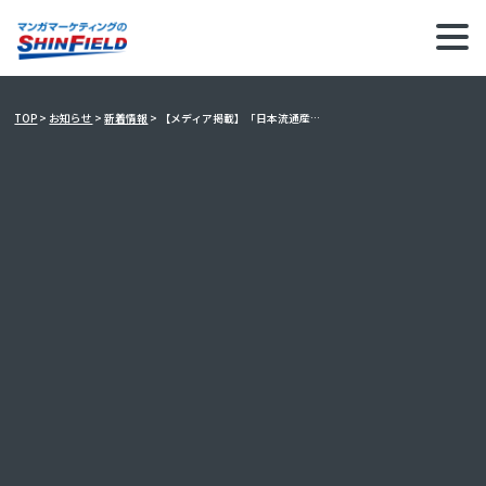
【メディア
掲載】
「日本流通
産業新聞」様
2014年
10月8日号
にて
TOP
>
お知らせ
>
新着情報
>