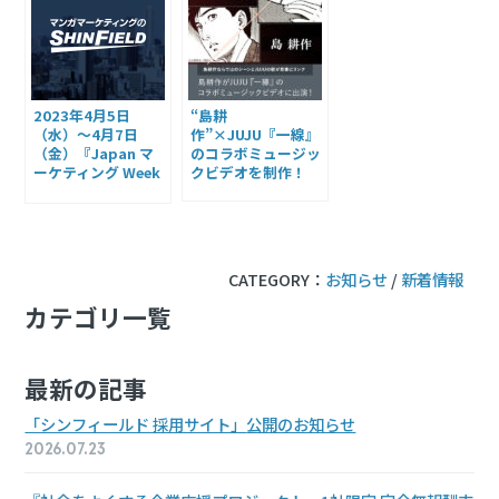
2023年
4月5日
“島耕
（水）
〜4月7日
作”×JUJU
『一線』
（金）
『Japan
マ
の
コラボ
ミュージッ
ーケティング
Week
ク
ビデオを制作！
春』
出展の
お知らせ
CATEGORY：
お知らせ
/
新着情報
カテゴリ一覧
最新の記事
「シンフィールド 採用サイト」
公開のお知らせ
2026.07.23