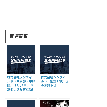
関連記事
株式会社
シンフィー
株式会社
シンフィー
ルド
（東京都・
中野
ルド
「創立10周年」
区）は
5月2日、
東
の
お知らせ
京都より
経営革新計
画
の
承認を
受けまし
た
ので
お知らせ
させ
て
いただきます。