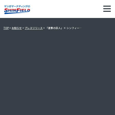
『進撃の巨人』×
シンフィールド
連載
15周年
記念
原作版権
TOP
>
お知らせ
>
プレスリリース
>