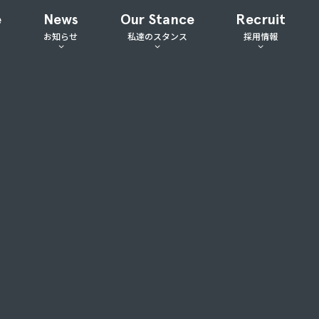
e
News
Our Stance
Recruit
お知らせ
私達のスタンス
採用情報
ケティング事業
プレスリリース
ミッション
代表メッセージ
エイティブ事業
セミナー・イベント情報
代表メッセージ
採用ブログ
ガ事業
新着情報
ビジョン
公式採用サイト
タイアップ事業
経営理念
コアバリュー
行動指針