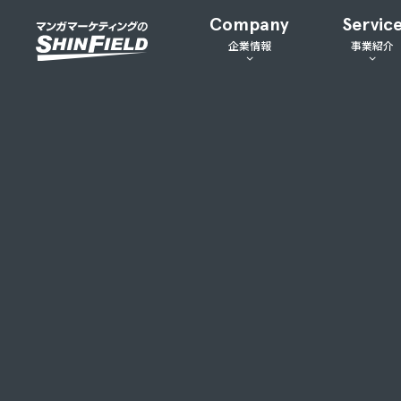
Company
Servic
企業情報
事業紹介
会社概要
マンガマー
事業拠点
マンガクリ
沿革
ジョブマン
有名マンガ