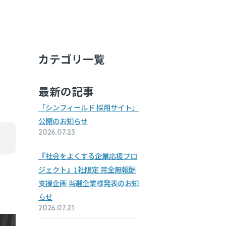
カテゴリ一覧
最新の記事
「シンフィールド 採用サイト」
公開のお知らせ
2026.07.23
『社会をよくする企業
応援プロ
ジェクト』
1社限定
完全無報酬
支援企画
当選企業様
発表の
お知
らせ
2026.07.21