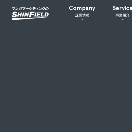
Company
Servic
企業情報
事業紹介
会社概要
マンガマー
事業拠点
マンガクリ
沿革
ジョブマン
有名マンガ