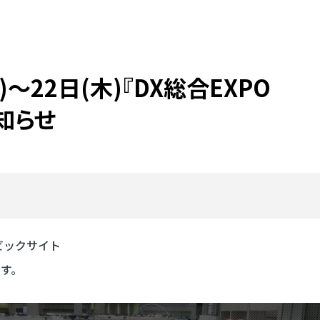
)
～22日(木)
『DX
総合EXPO
知らせ
京ビックサイト
ます。