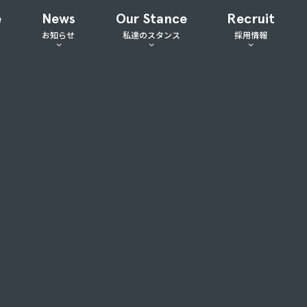
e
News
Our Stance
Recruit
お知らせ
私達のスタンス
採用情報
ケティング事業
プレスリリース
ミッション
代表メッセージ
エイティブ事業
セミナー・イベント情報
代表メッセージ
採用ブログ
ガ事業
新着情報
ビジョン
公式採用サイト
タイアップ事業
経営理念
コアバリュー
行動指針